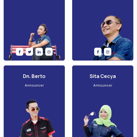
Dn. Berto
Sita Cecya
Announcer
Announcer