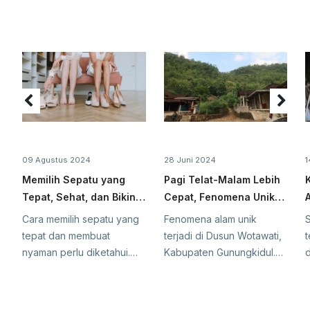
09 Agustus 2024
28 Juni 2024
1
Memilih Sepatu yang
Pagi Telat-Malam Lebih
Tepat, Sehat, dan Bikin
Cepat, Fenomena Unik
Nyaman
Matahari di Wota...
Cara memilih sepatu yang
Fenomena alam unik
tepat dan membuat
terjadi di Dusun Wotawati,
nyaman perlu diketahui.
Kabupaten Gunungkidul.
d
Selama ini, mungkin
Wilayah pedukuhan di
banyak orang ...
Kalurahan ...
s