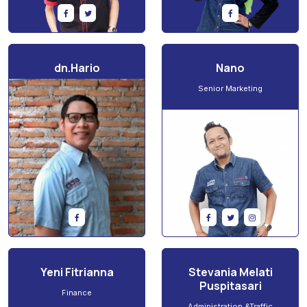
dn.Hario
Nano
Announcer
Senior Marketing
Yeni Fitrianna
Stevania Melati
Puspitasari
Finance
Administration &Traffic